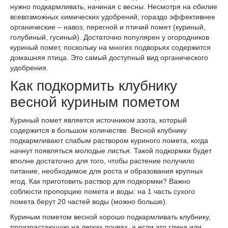
нужно подкармливать, начиная с весны. Несмотря на обилие
всевозможных химических удобрений, гораздо эффективнее
органические – навоз, перегной и птичий помет (куриный,
голубиный, гусиный). Достаточно популярен у огородников
куриный помет, поскольку на многих подворьях содержится
домашняя птица. Это самый доступный вид органического
удобрения.
Как подкормить клубнику
весной куриным пометом
Куриный помет является источником азота, который
содержится в большом количестве. Весной клубнику
подкармливают слабым раствором куриного помета, когда
начнут появляться молодые листья. Такой подкормки будет
вполне достаточно для того, чтобы растение получило
питание, необходимое для роста и образования крупных
ягод. Как приготовить раствор для подкормки? Важно
соблюсти пропорцию помета и воды: на 1 часть сухого
помета берут 20 частей воды (можно больше).
Куриным пометом весной хорошо подкармливать клубнику,
произрастающую на легких почвах, а если это глина или