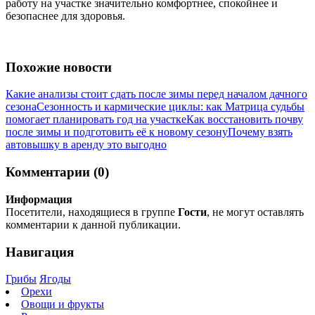
работу на участке значительно комфортнее, спокойнее и
безопаснее для здоровья.
Похожие новости
Какие анализы стоит сдать после зимы перед началом дачного
сезона
Сезонность и кармические циклы: как Матрица судьбы
помогает планировать год на участке
Как восстановить почву
после зимы и подготовить её к новому сезону
Почему взять
автовышку в аренду это выгодно
Комментарии (0)
Информация
Посетители, находящиеся в группе
Гости
, не могут оставлять
комментарии к данной публикации.
Навигация
Грибы
Ягоды
Орехи
Овощи и фрукты