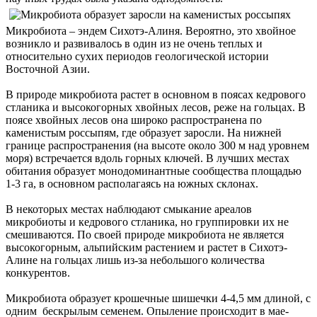
Микробиота – эндем Сихотэ-Алиня. Вероятно, это хвойное
возникло и развивалось в один из не очень теплых и
относительно сухих периодов геологической истории
Восточной Азии.
В природе микробиота растет в основном в поясах кедрового
стланика и высокогорных хвойных лесов, реже на гольцах. В
поясе хвойных лесов она широко распространена по
каменистым россыпям, где образует заросли. На нижней
границе распространения (на высоте около 300 м над уровнем
моря) встречается вдоль горных ключей. В лучших местах
обитания образует монодоминантные сообщества площадью
1-3 га, в основном располагаясь на южных склонах.
В некоторых местах наблюдают смыкание ареалов
микробиоты и кедрового стланика, но группировки их не
смешиваются. По своей природе микробиота не является
высокогорным, альпийским растением и растет в Сихотэ-
Алине на гольцах лишь из-за небольшого количества
конкурентов.
Микробиота образует крошечные шишечки 4-4,5 мм длиной, с
одним бескрылым семенем. Опыление происходит в мае-