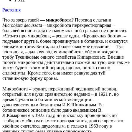
Растения
Что за зверь такой —
микробиота
? Перевод с латыни
Microbiota decussatа
– микробиота перекрестнопарная –
большей ясности для незнакомых с ней граждан не приносит.
«Что-то про микробов», – решат одни. «Крошечная биота», –
подумают другие, более продвинутые в ботанике, и окажутся
ближе к истине. Биота, или более знакомое название — Туя
восточная, – дальняя родня микробиоте, обе они входят в
трибу Туевиковые одного семейства Кипарисовых. Внешне
побеги микробиоты действительно похожи на тую, они так же
могут буреть в зимний период, однако, не так сильно
сплюснуты. Кроме того, она имеет редкую для туй
стланиковую форму кроны.
Микробиота – реликт, переживший ледниковый период,
открытый для науки сравнительно недавно – в 1921 г., во
время Сучанской ботанической экспедиции —
дальневосточным ботаником И.К.Шишкиным. Ее
ботаническое описание было дано академиком В.
Л.Комаровым в 1923 году, но поскольку проводилось по
гербарным сборам из мест произрастания, долгое время это
хвойное считалось двудомным, и только в 1963 году в
научных трудах была указана однодомность.