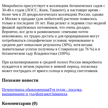
Микробиота присутствует в коллекциях ботанических садов с
30-40-х годов (ЛОСС, Киев, Ташкент), в настоящее время –
более чем в 20 дендрологических коллекциях России, однако
в Москве в продаже (для любителей) растение появилось
только в последние 10 лет. Наш реликт и эндемик стал модной
фишкой зарубежных питомников, что очень досадно.
Вероятно, все дело в размножении: семенами почти
невозможно, их трудно достать и для проращивания могут
потребоваться специфические условия; черенкование в
среднем дает невысокие результаты (30%), хотя весьма
значительные успехи получены в Ставрополе (до 76 %) и в
ботаническом саду Владивостока (100%).
При культивировании в средней полосе России микробиота
нуждается в легком укрытии в зимний период, поскольку
может пострадать от яркого солнца в период снеготаяния.
Похожие новости
Печеночница обыкновенная
Туя тедди - посадка,
выращивание и ухад
Бергамот
Заманиха
Комментарии (0)