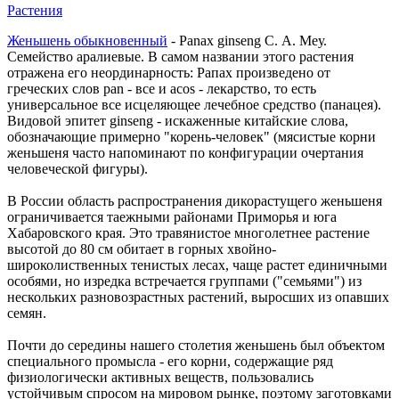
Растения
Женьшень обыкновенный
- Раnах ginseng С. А. Меу.
Семейство аралиевые. В самом названии этого растения
отражена его неординарность: Рапах произведено от
греческих слов pan - все и acos - лекарство, то есть
универсальное все исцеляющее лечебное средство (панацея).
Видовой эпитет ginseng - искаженные китайские слова,
обозначающие примерно "корень-человек" (мясистые корни
женьшеня часто напоминают по конфигурации очертания
человеческой фигуры).
В России область распространения дикорастущего женьшеня
ограничивается таежными районами Приморья и юга
Хабаровского края. Это травянистое многолетнее растение
высотой до 80 см обитает в горных хвойно-
широколиственных тенистых лесах, чаще растет единичными
особями, но изредка встречается группами ("семьями") из
нескольких разновозрастных растений, выросших из опавших
семян.
Почти до середины нашего столетия женьшень был объектом
специального промысла - его корни, содержащие ряд
физиологически активных веществ, пользовались
устойчивым спросом на мировом рынке, поэтому заготовками