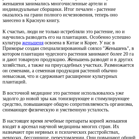
женьшеня занимались многочисленные артели и
индивидуальные сборщики. Итог печален - растение
оказалось на грани полного исчезновения, теперь оно
занесено в Красную книгу.
К счастью, люди не только истребляли это растение, но и
научились разводить его на плантациях. Особенно успешно
культура
женьшеня
освоена в Китае и Корее. У нас в
Приморье создан специализированный совхоз "Женьшень", в
котором плантации чудесного растения занимают более 20 га
и дают товарную продукцию. Женьшень разводят и в других
хозяйствах, а также на приусадебных участках. Размножается
он семенами, а семенная продукция растений обычно
невысокая, что и сдерживает расширение культурных
плантаций.
В восточной медицине это растение использовалось уже
задолго до новой эры как тонизирующее и стимулирующее
средство, повышающее общую сопротивляемость организма,
снимающее физическую и умственную усталость.
В настоящее время лечебные препараты корней женьшеня
входят в арсенал научной медицины многих стран. Их
назначают при нервных и психических расстройствах,
неврозах, бессоннице, переутомлении. Они повышают общий