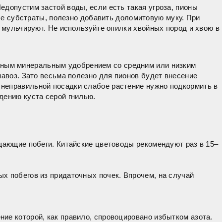
едопустим застой воды, если есть такая угроза, пионы
е субстраты, полезно добавить доломитовую муку. При
а мульчируют. Не используйте опилки хвойных пород и хвою в
ым минеральным удобрением со средним или низким
навоз. Зато весьма полезно для пионов будет внесение
 неправильной посадки слабое растение нужно подкормить в
дению куста серой гнилью.
ущающие побеги. Китайские цветоводы рекомендуют раз в 15–
х побегов из придаточных почек. Впрочем, на случай
ие которой, как правило, спровоцировано избытком азота.