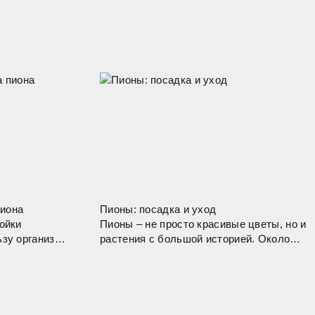
пиона
Пионы: посадка и уход
ойки
Пионы – не просто красивые цветы, но и
зу организму
растения с большой историей. Около
аздо быстрее,
двух тысяч лет назад их использовали в
аваренный из
Китае как украшение императорских
м является и
садов и как лекарственное средство.
Сегодня пионы