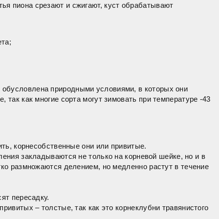
ья пиона срезают и сжигают, куст обрабатывают
та;
ь обусловлена природными условиями, в которых они
 так как многие сорта могут зимовать при температуре -43
ить, корнесобственные они или привитые.
ения закладываются не только на корневой шейке, но и в
гко размножаются делением, но медленно растут в течение
сят пересадку.
привитых – толстые, так как это корнеклубни травянистого