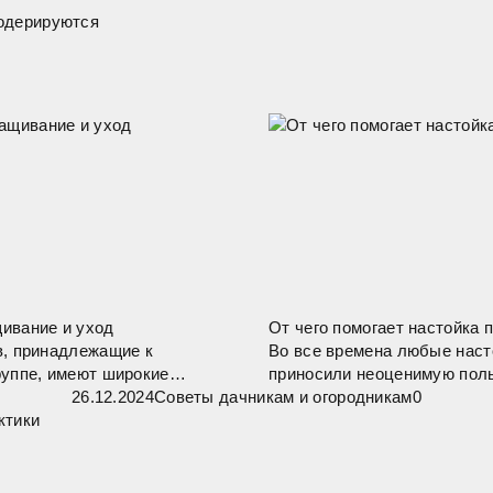
модерируются
ивание и уход
От чего помогает настойка 
в, принадлежащие к
Во все времена любые наст
руппе, имеют широкие
приносили неоценимую поль
орые располагаются вокруг
26.12.2024
Советы дачникам и огородникам
человека, и делали это гор
0
ра пиона, который имеет
чем обыкновенный отвар, з
инок желтого цвета, отчего
тех же трав. Не исключение
настой