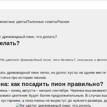
мнатные цветы
Полезные советы
Разное
т древовидный пион, что делать?
делать?
Не цветет древовидный пион, что делать?, описание и фото
вать древовидный пион
легко, но долго: кусты на одном месте
статье про
историю пионов
.
на: как посадить пион правильно?
она – конец августа – начало сентября. Черенки высаживают
словиях цветение будет более продолжительным. В случае в
устарники, а пока пионы не вырастут до нужного размера, д