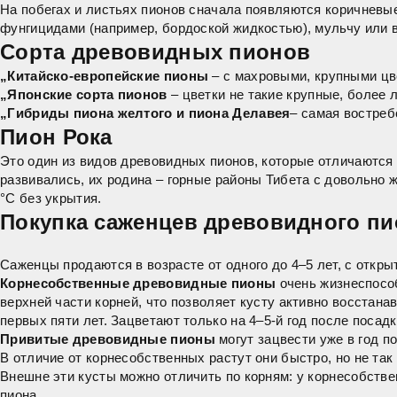
На побегах и листьях пионов сначала появляются коричневы
фунгицидами (например, бордоской жидкостью), мульчу или в
Сорта древовидных пионов
„Китайско-европейские пионы
– с махровыми, крупными цве
„Японские сорта пионов
– цветки не такие крупные, более 
„Гибриды пиона желтого и пиона Делавея
– самая востреб
Пион Рока
Это один из видов древовидных пионов, которые отличаютс
развивались, их родина – горные районы Тибета с довольно ж
°С без укрытия.
Покупка саженцев древовидного пи
Саженцы продаются в возрасте от одного до 4–5 лет, с откры
Корнесобственные древовидные пионы
очень жизнеспособ
верхней части корней, что позволяет кусту активно восстан
первых пяти лет. Зацветают только на 4–5-й год после посадк
Привитые древовидные пионы
могут зацвести уже в год п
В отличие от корнесобственных растут они быстро, но не та
Внешне эти кусты можно отличить по корням: у корнесобстве
пиона.