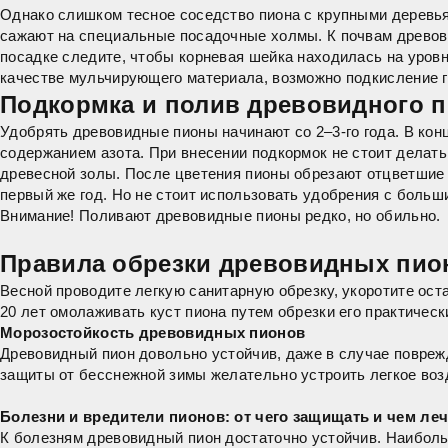
Однако слишком тесное соседство пиона с крупными деревьям
сажают на специальные посадочные холмы. К почвам
древов
посадке следите, чтобы корневая шейка находилась на уровн
качестве мульчирующего материала, возможно подкисление г
Подкормка и полив древовидного пи
Удобрять древовидные пионы начинают со 2–3-го года. В кон
содержанием азота. При внесении подкормок не стоит делать
древесной золы. После цветения пионы обрезают отцветшие 
первый же год. Но не стоит использовать удобрения с больш
Внимание! Поливают древовидные пионы редко, но обильно.
Правила обрезки древовидных пио
Весной проводите легкую санитарную обрезку, укоротите ост
20 лет омолаживать куст пиона путем обрезки его практическ
Морозостойкость древовидных пионов
Древовидный пион довольно устойчив, даже в случае поврежд
защиты от бесснежной зимы желательно устроить легкое возд
Болезни и вредители пионов: от чего защищать и чем л
К болезням древовидный пион достаточно устойчив. Наибольш