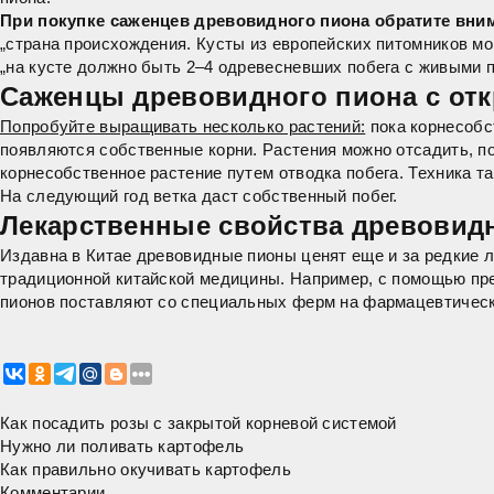
При покупке саженцев древовидного пиона обратите вни
„страна происхождения. Кусты из европейских питомников мо
„на кусте должно быть 2–4 одревесневших побега с живыми п
Саженцы древовидного пиона с от
Попробуйте выращивать несколько растений:
пока корнесобст
появляются собственные корни. Растения можно отсадить, по
корнесобственное растение путем отводка побега. Техника та
На следующий год ветка даст собственный побег.
Лекарственные свойства древовид
Издавна в Китае древовидные пионы ценят еще и за редкие 
традиционной китайской медицины. Например, с помощью преп
пионов поставляют со специальных ферм на фармацевтическ
Как посадить розы с закрытой корневой системой
Нужно ли поливать картофель
Как правильно окучивать картофель
Комментарии