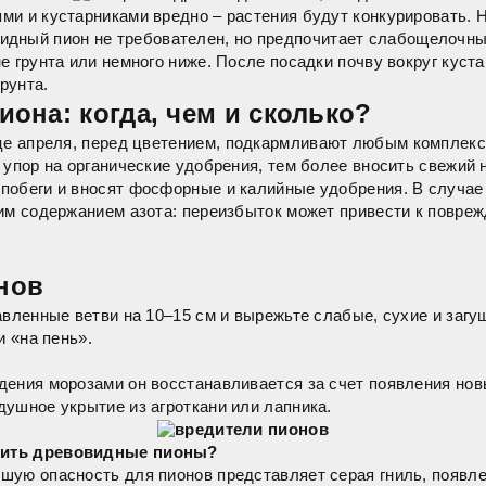
и и кустарниками вредно – растения будут конкурировать. Н
идный пион не требователен, но предпочитает слабощелочны
е грунта или немного ниже. После посадки почву вокруг куст
рунта.
она: когда, чем и сколько?
це апреля, перед цветением,
подкармливают
любым комплексн
 упор на органические удобрения, тем более вносить свежий 
побеги и вносят фосфорные и калийные удобрения. В случае
им содержанием азота: переизбыток может привести к повреж
нов
авленные ветви на 10–15 см и вырежьте слабые, сухие и заг
и «на пень».
ения морозами он восстанавливается за счет появления новы
ушное укрытие из агроткани или лапника.
ечить древовидные пионы?
ую опасность для пионов представляет серая гниль, появлен