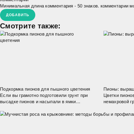
Минимальная длина комментария - 50 знаков. комментарии 
ДОБАВИТЬ
Смотрите также:
Подкормка пионов для пышного цветения
Пионы: выращ
Если вы грамотно подготовили грунт при
Цветки пионо
высадке пионов и насыпали в ямки
немахровой г
удобрения, то 2 года молоденькие
лепестки, кот
кустики великолепно растут без
круглого цент
подкормок под корень. Весной сажать
множество тыч
пионы не рекомендуется. Их
и сам центр