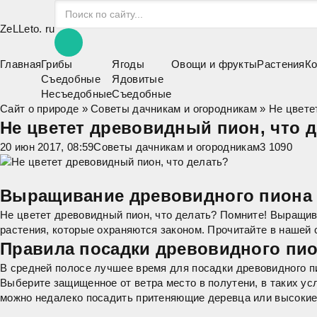
ZeLLeto.
ru
Главная
Грибы
Ягоды
Овощи и фрукты
Растения
Ко
Съедобные
Ядовитые
Несъедобные
Съедобные
Сайт о природе
»
Советы дачникам и огородникам
» Не цвете
Не цветет древовидный пион, что 
20 июн 2017, 08:59
Советы дачникам и огородникам
3 109
0
Выращивание древовидного пиона
Не цветет древовидный пион, что делать? Помните! Выращи
растения, которые охраняются законом. Прочитайте в нашей 
Правила посадки древовидного пио
В средней полосе лучшее время для
посадки
древовидного пи
Выберите защищенное от ветра место в полутени, в таких у
можно недалеко посадить притеняющие деревца или высокие к