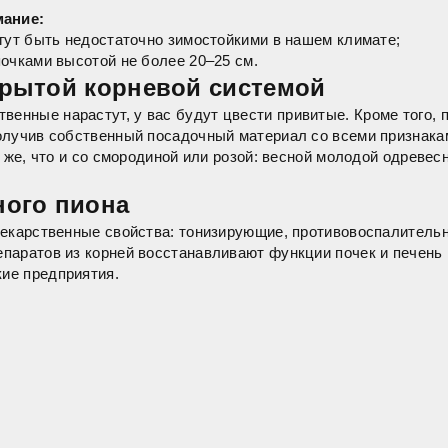
мание:
гут быть недостаточно зимостойкими в нашем климате;
очками высотой не более 20–25 см.
крытой корневой системой
венные нарастут, у вас будут цвести привитые. Кроме того, 
лучив собственный посадочный материал со всеми признаками
 же, что и со смородиной или розой: весной молодой одревес
ного пиона
лекарственные свойства: тонизирующие, противовоспалитель
аратов из корней восстанавливают функции почек и печень п
ие предприятия.