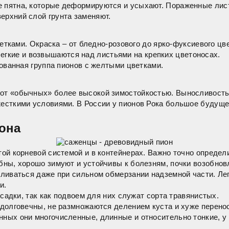
е пятна, которые деформируются и усыхают. Пораженные лист
ерхний слой грунта заменяют.
тками. Окраска – от бледно-розового до ярко-фуксиевого цве
легкие и возвышаются над листьями на крепких цветоносах.
ованная группа пионов с желтыми цветками.
я от «обычных» более высокой зимостойкостью. Выносливост
есткими условиями. В России у пионов Рока большое будущее,
она
той корневой системой и в контейнерах. Важно точно определ
ны, хорошо зимуют и устойчивы к болезням, почки возобновл
авливаться даже при сильном обмерзании надземной части. Ле
и.
осадки, так как подвоем для них служат сорта травянистых.
к долговечны, не размножаются делением куста и хуже перено
нных они многочисленные, длинные и относительно тонкие, у 