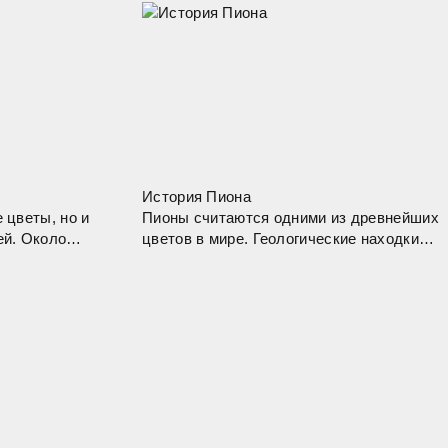
История Пиона
 цветы, но и
Пионы считаются одними из древнейших
ей. Около
цветов в мире. Геологические находки
пользовали в
показывают, что они существуют на
аторских
протяжении более чем ста тысяч лет.
средство.
Пионы упоминаются в греческих мифах.
Их название идет