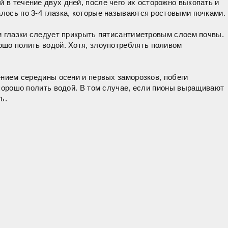
 в течение двух дней, после чего их осторожно выкопать и
алось по 3-4 глазка, которые называются ростовыми почками.
ти глазки следует прикрыть пятисантиметровым слоем почвы.
рошо полить водой. Хотя, злоупотреблять поливом
лением середины осени и первых заморозков, побеги
о хорошо полить водой. В том случае, если пионы выращивают
ь.