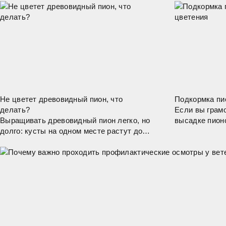
Не цветет древовидный пион, что
Подкормка пи
делать?
Если вы грамо
Выращивать древовидный пион легко, но
высадке пион
долго: кусты на одном месте растут до
удобрения, то
ста лет. В Китае есть вековые и даже
кустики велик
более старые растения, которые
подкормок под
охраняются законом.
пионы не рек