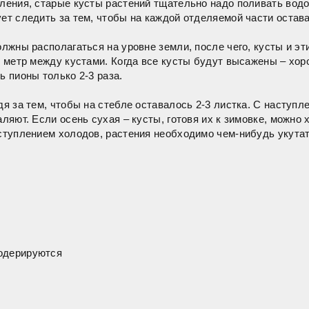
ления, старые кусты растений тщательно надо поливать водой
ует следить за тем, чтобы на каждой отделяемой части остав
олжны располагаться на уровне земли, после чего, кусты и э
 1 метр между кустами. Когда все кусты будут высажены – хо
ь пионы только 2-3 раза.
дя за тем, чтобы на стебле оставалось 2-3 листка. С наступ
аляют. Если осень сухая – кусты, готовя их к зимовке, можн
аступлением холодов, растения необходимо чем-нибудь укутат
модерируются