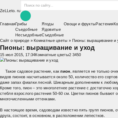
ZeLLeto.
ru
Главная
Грибы
Ягоды
Овощи и фрукты
Растения
Ко
Съедобные
Ядовитые
Несъедобные
Съедобные
Сайт о природе
»
Комнатные цветы
» Пионы: выращивание и 
Пионы: выращивание и уход
15 июл 2015, 17:34
Комнатные цветы
2 345
0
Такое садовое растение, как
пион
, является не только оч
видов пионов насчитывается около 50, количество его сорто
даже запах фиалки лесной. Шикарным дополнением к любому 
Кроме того, пион – это многолетнее растение с достаточно 
стебля взрослого растения 50-60 см. Цветки пионов бывают 
многочисленными оттенками.
В настоящее время, садоводам известно пять групп пионов, 
друга, состоит, в основном, в расположении лепестков.