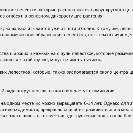
ирокие лепестки, которые располагаются вокруг круглого цен
нов относят, в основном, дикорастущие растения.
 но их насчитывается уже от пяти и более. К тому же, лепес
о напоминающие образования лепестков, но с тем отличием, 
ва широких и нежных на ощупь лепестков, которые размещены
сящиеся к этой группе, могут не иметь тычинок.
их лепестков, которые, также располагаются около центра цв
2 ряда вокруг центра, на котором растут стаминодии.
 на одном месте их можно выращивать 6-14 лет. Однако для э
при необходимости, прекрасно способны развиваться и в мест
льзя сажать пионы в тех местах, где грунтовые воды очень бл