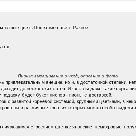
мнатные цветы
Полезные советы
Разное
уход
Пионы: выращивание и уход, описание и фото
ень привлекательным внешне, но и, в достаточной степени, н
в доходит до нескольких сотен. Известны даже такие сорта п
подарку, будет букет пионов -
пионы с доставкой
.
хорошо развитой корневой системой, крупными цветками, в не
окрашены в различные тона, из которых можно особо выделит
отличающихся строением цветка: японские, немахровые, полу