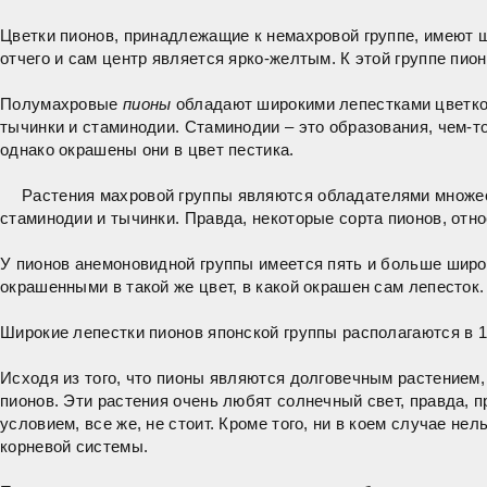
Цветки пионов, принадлежащие к немахровой группе, имеют ш
отчего и сам центр является ярко-желтым. К этой группе пио
Полумахровые
пионы
обладают широкими лепестками цветков,
тычинки и стаминодии. Стаминодии – это образования, чем-т
однако окрашены они в цвет пестика.
Растения махровой группы являются обладателями множест
стаминодии и тычинки. Правда, некоторые сорта пионов, отно
У пионов анемоновидной группы имеется пять и больше широк
окрашенными в такой же цвет, в какой окрашен сам лепесток.
Широкие лепестки пионов японской группы располагаются в 1-
Исходя из того, что пионы являются долговечным растением,
пионов. Эти растения очень любят солнечный свет, правда, 
условием, все же, не стоит. Кроме того, ни в коем случае не
корневой системы.