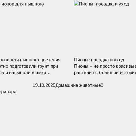
онов для пышного цветения
Пионы: посадка и уход
тно подготовили грунт при
Пионы – не просто красивые
ов и насыпали в ямки
растения с большой истори
 2 года молоденькие
двух тысяч лет назад их ис
олепно растут без
19.10.2025
Домашние животные
Китае как украшение импер
0
 корень. Весной сажать
садов и как лекарственное 
омендуется. Их
Сегодня пионы