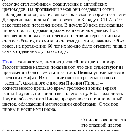
сразу же стал любимцем французских и английских
цветоводов. На протяжении веков они создавали сотни
гибридов пионов, отличавшихся окраской и формой соцветия.
Декоративные пионы были завезены в Канаду и США в 19
веке первыми переселенцами. В начале 20 века изысканные
пионы стали лидерами продаж на цветочном рынке. Но с
появлением новых экзотических цветов интерес к пионам
стал ослабевать, их считали старомодными и, начиная с 30-х
годов, на протяжении 60 лет их можно было отыскать лишь в
самых отдаленных уголках сада.
Пионы
считаются одними из древнейших цветов в мире.
Геологические находки показывают, что они существуют на
протяжении более чем ста тысяч лет.
Пионы
упоминаются в
греческих мифах. Их название идет от греческого слова
"paeonia”, связанного с именем Пиония (Пиона) –
божественного врача. Во время троянской войны Геракл
ранил Плутона, но Пион излечил его рану. В благодарность
Плутон обессмертил Пиона, превратив его в таинственный
цветок, обладающий магическими свойствами. С тех пор
пионы и носят имя Пиона.
О пионе говорили, что
это опасный цветок.
Считалось, что простое прикосновение к цветку вызывает