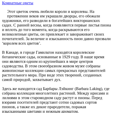
Комнатные цветы
Этот цветок очень любили короли и королевы. На
протяжении веков им украшали дворцы, его обожали
художники, его разводили в богатейших викторианских
садах. С ранней весны, когда появляются первые листья пиона
и вплоть до того момента, когда раскрываются его
великолепные цветы, он привлекает и завораживает своих
почитателей. За величие и изысканность пион давно прозвали
‘королем всех цветов’.
В Канаде, в городе Гамильтон находятся королевские
ботанические сады, основанные в 1929 году. В наше время
они являются одним из крупнейших в мире центров
садоводства. В этом своеобразном живом музее собраны
живописные коллекции самых прекрасных представителей
растительного мира. При виде этих творений, созданных
самой природой, захватывает дух.
Здесь же находится сад Барбары Лэйкинг (Barbara Laking), где
собрана коллекция многолетних растений. Между ирисами и
лилиями в этом старомодном саду растут и пионы. Перед
взорами посетителей предстают сотни садовых сортов
пионов, а также их дикие прародители, поражая
изысканными цветами и нежным ароматом.