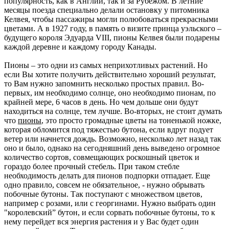
популярность, как в Англии, так и за Рубежом. В летние
месяцы поезда специально делали остановку у питомника
Келвея, чтобы пассажиры могли полюбоваться прекрасными
цветами. А в 1927 году, в память о визите принца уэльского –
будущего короля Эдуарда VIII, пионы Келвея были подарены
каждой деревне и каждому городу Канады.
Пионы – это одни из самых неприхотливых растений. Но
если Вы хотите получить действительно хороший результат,
то Вам нужно запомнить несколько простых правил. Во-
первых, им необходимо солнце, оно необходимо пионам, по
крайней мере, 6 часов в день. Но чем дольше они будут
находиться на солнце, тем лучше. Во-вторых, не стоит думать
что
пионы
, это просто громадные цветы на тоненькой ножке,
которая обломится под тяжестью бутона, если вдруг подует
ветер или начнется дождь. Возможно, несколько лет назад так
оно и было, однако на сегодняшний день выведено огромное
количество сортов, совмещающих роскошный цветок и
гораздо более прочный стебель. При таком стебле
необходимость делать для пионов подпорки отпадает. Еще
одно правило, совсем не обязательное, - нужно обрывать
побочные бутоны. Так поступают с множеством цветов,
например с розами, или с георгинами. Нужно выбрать один
"королевский” бутон, и если сорвать побочные бутоны, то к
нему перейдет вся энергия растения и у Вас будет один