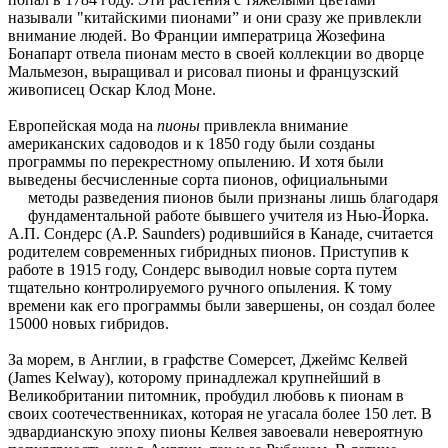
называли "китайскими пионами” и они сразу же привлекли
внимание людей. Во Франции императрица Жозефина
Бонапарт отвела пионам место в своей коллекции во дворце
Мальмезон, выращивал и рисовал пионы и французский
живописец Оскар Клод Моне.
Европейская мода на
пионы
привлекла внимание
американских садоводов и к 1850 году были созданы
программы по перекрестному опылению. И хотя были
выведены бесчисленные сорта пионов, официальными
методы разведения пионов были признаны лишь благодаря
фундаментальной работе бывшего учителя из Нью-Йорка.
А.П. Сондерс (A.P. Saunders) родившийся в Канаде, считается
родителем современных гибридных пионов. Приступив к
работе в 1915 году, Сондерс выводил новые сорта путем
тщательно контролируемого ручного опыления. К тому
времени как его программы были завершены, он создал более
15000 новых гибридов.
За морем, в Англии, в графстве Сомерсет, Джеймс Келвей
(James Kelway), которому принадлежал крупнейший в
Великобритании питомник, пробудил любовь к пионам в
своих соотечественниках, которая не угасала более 150 лет. В
эдвардианскую эпоху пионы Келвея завоевали невероятную