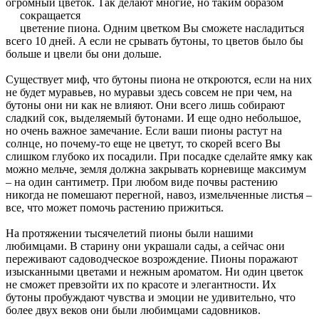
огромный цветок. Так делают многие, но таким образом
сокращается
цветение пиона. Одним цветком Вы сможете насладиться
всего 10 дней. А если не срывать бутоны, то цветов было бы
больше и цвели бы они дольше.
Существует миф, что бутоны пиона не откроются, если на них
не будет муравьев, но муравьи здесь совсем не при чем, на
бутоны они ни как не влияют. Они всего лишь собирают
сладкий сок, выделяемый бутонами. И еще одно небольшое,
но очень важное замечание. Если ваши пионы растут на
солнце, но почему-то еще не цветут, то скорей всего Вы
слишком глубоко их посадили. При посадке сделайте ямку как
можно мельче, земля должна закрывать корневище максимум
– на один сантиметр. При любом виде почвы растению
никогда не помешают перегной, навоз, измельченные листья –
все, что может помочь растению прижиться.
На протяжении тысячелетий пионы были нашими
любимцами. В старину они украшали сады, а сейчас они
переживают садоводческое возрождение. Пионы поражают
изысканными цветами и нежным ароматом. Ни один цветок
не сможет превзойти их по красоте и элегантности. Их
бутоны пробуждают чувства и эмоции не удивительно, что
более двух веков они были любимцами садовников.