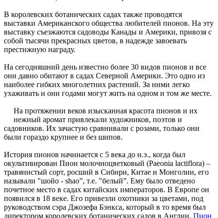
В королевских ботанических садах также проводятся
выставки Американского общества любителей пионов. На эту
выставку съезжаются садоводы Канады и Америки, привозя с
собой тысячи прекрасных цветов, в надежде завоевать
престижную награду.
На сегодняшний день известно более 30 видов пионов и все
они давно обитают в садах Северной Америки. Это одно из
наиболее гибких многолетних растений. За ними легко
ухаживать и они годами могут жить на одном и том же месте.
На протяжении веков изысканная красота пионов и их
нежный аромат привлекали художников, поэтов и
садовников. Их зачастую сравнивали с розами, только они
были гораздо крупнее и без шипов.
История пионов начинается с 5 века до н.э., когда был
окультивирован Пион молочноцветковый (Paeonia lactiflora) –
травянистый сорт, росший в Сибири, Китае и Монголии, его
называли "шойо - shao”, т.е. "белый”. Ему было отведено
почетное место в садах китайских императоров. В Европе он
появился в 18 веке. Его привезли охотники за цветами, под
руководством сэра Джозефа Бэнкса, который в то время был
директором королевских ботанических садов в Англии.
Пион