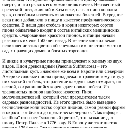
смерть, и что срывать его можно лишь ночью. Неизвестный
греческий поэт, живший в 3-ем веке, назвал пион королем
трав, способным излечить от множества болезней. В средние
века пион добавляли в пищу в качестве профилактического
средства. В наши дни стебель и корни некоторых сортов
пиона обязательно входят в состав китайских медицинских
средств. Очарованные красотой пионов, китайцы начали
разводить их еще 1500 лет назад. В течение многих веков
великолепие этих цветов обеспечивало им почетное место в
садах правящих домов и богатых торговцев.
И дикие и культурные пионы принадлежат к одному из двух
видов. Пион древовидный (Paeonia Suffruticosa) – это
листопадный куст. Знакомые же всем в Европе или Северной
Америке садовые пионы принадлежат к травянистому типу, у
них мягкий стебель, это растение каждую зиму отмирает, но
весной, сохранившийся корень дает новые побеги. Из
травянистых пионов наиболее известен Пион
молочноцветковый, который стал прародителем тысяч
садовых разновидностей. Из этого цветка было выведено
бесчисленное количество сортов пионов, самой разной формы
и окраса – от белого до практически черного. "Лактифлора -
lactiflora” означает "молочный цветок”, это название дал
пиону Петер Паллас в 1776 году. В Европу же этот цветок
попал в 1784 году. Эти растения с тяжелыми цветами