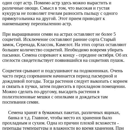
один сорт астр. Помимо астр здесь можно вырастить и
различные овощи. Смысл в том, что высокая и густая
кукуруза не позволяет пчелам разносить пыльцу с одного
прямоугольника на другой. Этот прием приводит к
наименьшему переопылению астр.
При выращивании семян на астрах оставляют не более 5
соцветий. Исключение составляют ранние сорта Старый
замок, Серенада, Классик, Камелот. На этих сортах оставляют
большее количество соцветий. Необходимо вовремя убирать
пасынки. Семена созревают к концу - середине октября. Об их
спелости свидетельствует появившийся на соцветиях пушок.
Соцветия срывают и подсушивают на подоконниках. Очень
часто перед созреванием начинается период пасмурной и
дождливой погоды. Тогда растения следует выкопать с корнем
и связать в пучки, затем подвесить в прохладном помещении.
Можно сделать по-другому, высадить растения в
полиэтиленовые мешки с опилками и дождаться там
поспевания семян.
Семена хранят в бумажных пакетах, различных ящиках,
банка и т.д. Главное, чтобы место их хранения было
прохладным и сухим. Одна из причин плохой всхожести -
перепады температуры и влажности во время хранения. При