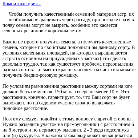
Комнатные цветы
Чтобы получить качественный семенной материал астр, их
необходимо выращивать через рассаду, при посадке сразу в
почву семена могут не вызреть, особенно это касается
северных регионов с коротким летом.
Важно не просто получить семена, а получить качественные
семена, которые по свойствам подходили бы данному сорту. В
условиях меленьких площадей, на которых выращиваются
астры (в основном на приусадебных участках) это сделать
довольно трудно, так как существует проблема переопыления
разных сортов. Т.е вместо красных игольчатых астр вы можете
получить бледно-розовую ромашку.
По условиям размножения расстояние между сортами на юге
должно быть не меньше 150 м, на севере не менее 10 м. Это
расстояние, конечно, гарантирует, то, что Ваш сорт не будет
вырожден, но на садовом участке сложно выдержать
подобное расстояние.
Поэтому следует подойти к этому вопросу с другой стороны.
Нужно разделить участок на прямоугольники с расстоянием 6
на 8 метров и по периметру высадить 2 - 3 ряда подсолнуха
или (и) кукурузы. В каждом таком ряду может выващиваться