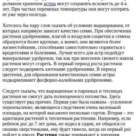
должном хранении
астры
могут сохранять всхожесть до 4-х
лет. При частых переменах температуры они могут потерять
ее уже через полгода.
Хотелось бы пару слов сказать об условиях выращивания, от
которых напрямую зависит качество семян. При обеспечении
растения удобрениями, влагой и воздухом соцветия и семена
образуются более крупные, а значит, они являются более
жизнестойкими, способными самостоятельно справиться с
вредителями и болезнями. Лучше всего для астр подойдут
минеральные удобрения, так как при внесении свежего навоза
растения могут сгореть. В первый период роста растения
следует подкормить азотными удобрениями. В период
цветения, для образования качественных семян астры
подкармливают фосфорно-калийными удобрениями.
Следует сказать, что выращенные в парниках и теплицах
растения не смогут дать полноценного потомства. Здесь
существует ряд причин. Первая уже была названа - усиленное
переопыление, являющееся следствием очень маленькой
площади, на которой высажено несколько сортов. Вторая – это
адаптация растений к тепличным растениям. Например, если
ребенок рос до 7 лет дома, не ходил в садик, не общался со
своими сверстниками, ему будет тяжело, когда он первый раз
пойдет в школу.
Растения
также привыкают к хорошим