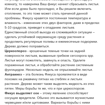
комнату, то наверняка Ваш фикус начнет сбрасывать листья.
Или если дома было прохладно, и Вы решили включить
отопление, то это тоже может стать причиной данной
проблемы. Фикусу нравятся постоянная температура и
влажность - изменение этих двух факторов, даже в пределах
5-10 градусов, приведет к опаданию листьев.
Единственный способ выхода из сложившейся ситуации –
сделать устойчивой окружающую среду растения и
продолжить регулярные поливы и ежемесячные подкормки.
Дерево должно поправиться.
Церкоспороз
- крошечные темные точки на задней
поверхности листьев, вызванные грибком cercospora spp.
Листья могут пожелтеть, завянуть и опасть. Удалите
пораженные листья, и обработайте растение системным
фунгицидом. Несколько недель не опрыскивайте листья.
Антракноз
– эта болезнь Фикуса проявляется в виде
похожих на ржавчину пятнах на стеблях и листьях
растения.
Дерево может также выделять жидкость из этих
пятен. Меры борьбы те же, что и при церкоспорозе.
Фикус выделяет сок
– этому явлению способствуют
сосущие вредители. Обычно это вызывается мучнистыми
червецами и/или щитовками. Варианты борьбы с ними