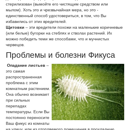
стерилизован (вымойте его чистящим средством или
мылом). Хоть это и чрезвычайная мера, но это -
единственный способ удостовериться, в том, что Вы
избавились от этих вредителей.
Щитовки
– эти вредители похожи на маленькие коричневые
(или белые) бугорки на стеблях и стволах растений. Их
можно победить теми же способами, что и мучнистых
червецов.
Проблемы и болезни Фикуса
Опадание листьев
–
это самая
распространенная
проблема с этим
комнатным растением.
Она обычно возникает
при сильных
перепадах
температуры. Если Вы
постоянно переносите
Ваш фикус из комнаты
на улицу, или из отопляемого помещения в прохладную