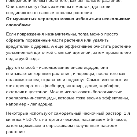
поверхности почвы после того, как Вы польете растение.
Они также могут быть замечены в местах, где ветви
соединяются с главным стволом растения.
От мучнистых червецов можно избавиться несколькими
способами:
Если повреждения незначительны, тогда можно просто
обрезать пораженные части растения или удалить
вредителей с дерева. А еще эффективнее очистить растение
увлажненной щеточкой с мягкой щетиной, затем промыть его
под струей воды.
Другой способ - использование инсектицидов, они
впитываются корнями растения, и червецы, после того как
полакомятся им, отравятся и подохнут. Самые известные из
этих препаратов - фосбецид, интавир, децис, карбофос,
актеллик и цветонос. Можно использовать биологические
препараты-инсектициды, которые тоже весьма эффективны,
например - лепидоцид.
Некоторые используют самодельный чесночный раствор: 1 л
кипятка + 50-70 г. натертого чеснока, настаиваем 5-6 часов,
затем сцеживаем и опрыскиваем полученным настоем
растение.