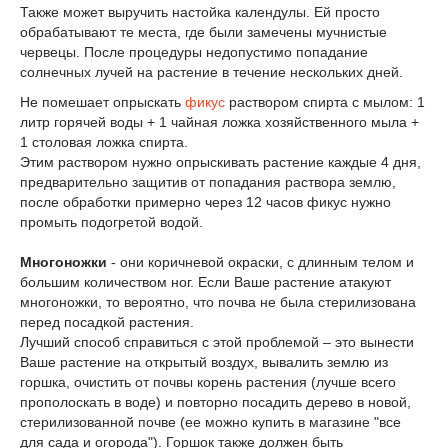
Также может выручить настойка календулы. Ей просто
обрабатывают те места, где были замечены мучнистые
червецы. После процедуры недопустимо попадание
солнечных лучей на растение в течение нескольких дней.
Не помешает опрыскать
фикус
раствором спирта с мылом: 1
литр горячей воды + 1 чайная ложка хозяйственного мыла +
1 столовая ложка спирта.
Этим раствором нужно опрыскивать растение каждые 4 дня,
предварительно защитив от попадания раствора землю,
после обработки примерно через 12 часов фикус нужно
промыть подогретой водой.
Многоножки
- они коричневой окраски, с длинным телом и
большим количеством ног. Если Ваше растение атакуют
многоножки, то вероятно, что почва не была стерилизована
перед посадкой растения.
Лучший способ справиться с этой проблемой – это вынести
Ваше растение на открытый воздух, вывалить землю из
горшка, очистить от почвы корень растения (лучше всего
прополоскать в воде) и повторно посадить дерево в новой,
стерилизованной почве (ее можно купить в магазине "все
для сада и огорода"). Горшок также должен быть