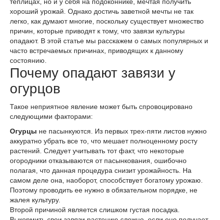
теплицах, но и у себя на подоконнике, мечтая получить
хороший урожай. Однако достичь заветной мечты не так
легко, как думают многие, поскольку существует множество
причин, которые приводят к тому, что завязи культуры
опадают. В этой статье мы расскажем о самых популярных и
часто встречаемых причинах, приводящих к данному
состоянию.
Почему опадают завязи у
огурцов
Такое неприятное явление может быть спровоцировано
следующими факторами:
Огурцы
не пасынкуются. Из первых трех-пяти листов нужно
аккуратно убрать все то, что мешает полноценному росту
растений. Следует учитывать тот факт, что некоторые
огородники отказываются от пасынкования, ошибочно
полагая, что данная процедура снизит урожайность. На
самом деле она, наоборот, способствует богатому урожаю.
Поэтому проводить ее нужно в обязательном порядке, не
жалея культуру.
Второй причиной является слишком густая посадка.
Выкормить свои завязи растению сложно, если оно получает