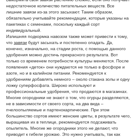
недостаточное количество питательных веществ. Все
лишние завязи из-за этого засыхают. Таким образом,
обязательно учитывайте рекомендации, которые указаны на
пакетиках с семенами, поскольку каждый сорт
индивидуальный.
Излишняя подкормка навозом также может привести к тому,
что
завязи
будут засыхать и постепенно опадать. Да,
конечно, изначально, на стадии роста, с помощью данного
удобрения можно достичь прекрасного результата. Вот
только со временем потребности культуры меняются. После
появления «деток» они нуждаются не только в фосфоре и
азоте, но и в калийном питании. Рекомендуется к
удобрениям добавлять немного – около стакана золы и одну
ложку суперфосфата. Широко используют и
профессиональные удобрения, что продаются в магазинах.
Многие огородники не знают о том, что огурцы разделяются,
не в зависимости от своего сорта, на два вида –
пчелоопыляемые и партенокарпические. При этом
большинство сортов имеют женские цветы, в результате чего,
выращивая их в теплице, рекомендуется подсаживать
опылитель. Многие же огородники этого не делают, что
приводит к гибели урожаю. Это нужно учитывать, так как