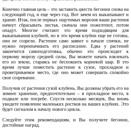
Конечно главная цель – это заставить цвести бегонии снова на
следующий год, и еще через год. Вот зачем их выкапывают и
хранят. Итак, после первых ощутимых морозов ваши растения
начнут сбрасывать листья, сначала они пожелтеют, потом
опадут. Многие считают это время подходящим для
выкапывания клубней, но в это время клубни еще не готовы,
они не созрели. Растение само заявит о начале спячки, не
нужно переиначивать его расписание. Едва у растений
закончится самоподготовка, обычно это происходит к
первому морозу средней силы, Вы можете начать извлекать
его из земли, стараясь не беспокоить корневой шар. В это
время лучше поместить растение в сухое, прохладное и
проветриваемое место, где оно может совершить спокойно
свое созревание.
Получив от растения сухой клубень, Вы должны убрать его на
зимнее хранение, предпочтительно – в прохладное место, в
подвале или погребе. Спустя несколько месяцев, Вы вновь
увидите появление маленьких ростков на ваших клубнях. Это
будет сигналом к началу нового цикла.
Следуйте этим рекомендациям, и Вы получите бегонии,
достойные наград.