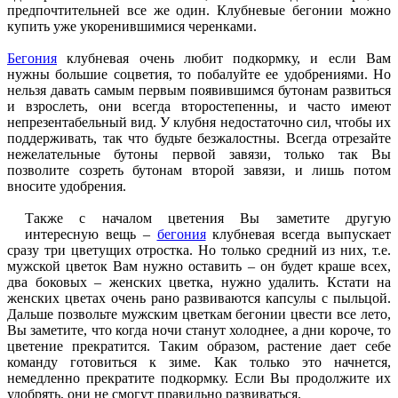
предпочтительней все же один. Клубневые бегонии можно
купить уже укоренившимися черенками.
Бегония
клубневая очень любит подкормку, и если Вам
нужны большие соцветия, то побалуйте ее удобрениями. Но
нельзя давать самым первым появившимся бутонам развиться
и взрослеть, они всегда второстепенны, и часто имеют
непрезентабельный вид. У клубня недостаточно сил, чтобы их
поддерживать, так что будьте безжалостны. Всегда отрезайте
нежелательные бутоны первой завязи, только так Вы
позволите созреть бутонам второй завязи, и лишь потом
вносите удобрения.
Также с началом цветения Вы заметите другую
интересную вещь –
бегония
клубневая всегда выпускает
сразу три цветущих отростка. Но только средний из них, т.е.
мужской цветок Вам нужно оставить – он будет краше всех,
два боковых – женских цветка, нужно удалить. Кстати на
женских цветах очень рано развиваются капсулы с пыльцой.
Дальше позвольте мужским цветкам бегонии цвести все лето,
Вы заметите, что когда ночи станут холоднее, а дни короче, то
цветение прекратится. Таким образом, растение дает себе
команду готовиться к зиме. Как только это начнется,
немедленно прекратите подкормку. Если Вы продолжите их
удобрять, они не смогут правильно развиваться.