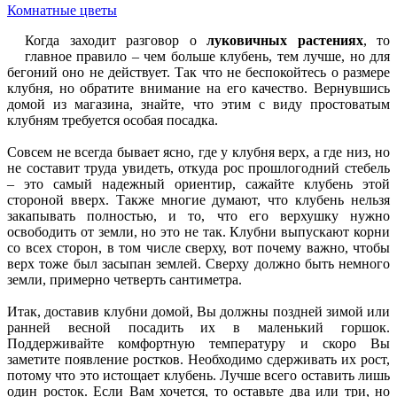
Комнатные цветы
Когда заходит разговор о
луковичных растениях
, то
главное правило – чем больше клубень, тем лучше, но для
бегоний оно не действует. Так что не беспокойтесь о размере
клубня, но обратите внимание на его качество. Вернувшись
домой из магазина, знайте, что этим с виду простоватым
клубням требуется особая посадка.
Совсем не всегда бывает ясно, где у клубня верх, а где низ, но
не составит труда увидеть, откуда рос прошлогодний стебель
– это самый надежный ориентир, сажайте клубень этой
стороной вверх. Также многие думают, что клубень нельзя
закапывать полностью, и то, что его верхушку нужно
освободить от земли, но это не так. Клубни выпускают корни
со всех сторон, в том числе сверху, вот почему важно, чтобы
верх тоже был засыпан землей. Сверху должно быть немного
земли, примерно четверть сантиметра.
Итак, доставив клубни домой, Вы должны поздней зимой или
ранней весной посадить их в маленький горшок.
Поддерживайте комфортную температуру и скоро Вы
заметите появление ростков. Необходимо сдерживать их рост,
потому что это истощает клубень. Лучше всего оставить лишь
один росток. Если Вам хочется, то оставьте два или три, но