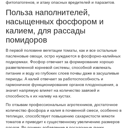
фитопатогенов, и атаку опасных вредителей и паразитов.
Польза наполнителей,
насыщенных фосфором и
калием, для рассады
помидоров
В первой половине вегетации томаты, как и все остальные
пасленовые овощи, остро нуждаются в фосфорно-калийных
подкормках. Фосфор отвечает за формирование хорошо
разветвленной корневой системы, способной извлекать
питание и воду из глубоких слоев почвы даже в засушливые
периоды. А калий отвечает за работоспособность и
гармоничное функционирование органов плодоношения, а
значит напрямую влияет на количество завязей и
способность к их наливу на кустах.
По отзывам профессиональных агротехников, достаточное
количество фосфора и калия в почвенной смеси, особенно в
теплицах, способствует повышению сахаристости мякоти
томатов и приводит к существенному увеличению размеров
плодов. Во почему добавление в посадочные лунки