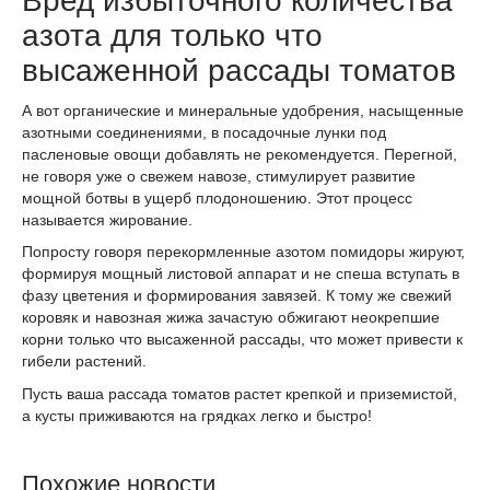
Вред избыточного количества
азота для только что
высаженной рассады томатов
А вот органические и минеральные удобрения, насыщенные
азотными соединениями, в посадочные лунки под
пасленовые овощи добавлять не рекомендуется. Перегной,
не говоря уже о свежем навозе, стимулирует развитие
мощной ботвы в ущерб плодоношению. Этот процесс
называется жирование.
Попросту говоря перекормленные азотом помидоры жируют,
формируя мощный листовой аппарат и не спеша вступать в
фазу цветения и формирования завязей. К тому же свежий
коровяк и навозная жижа зачастую обжигают неокрепшие
корни только что высаженной рассады, что может привести к
гибели растений.
Пусть ваша рассада томатов растет крепкой и приземистой,
а кусты приживаются на грядках легко и быстро!
Похожие новости