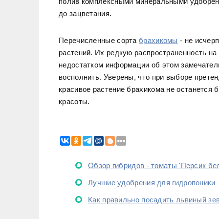
полив комплексными минеральными удобрени
до зацветания.
Перечисленные сорта
брахикомы
- не исчер
растений. Их редкую распространенность на
недостатком информации об этом замечатель
восполнить. Уверены, что при выборе прете
красивое растение брахикома не останется 
красоты.
Обзор гибридов - томаты 'Персик бел
Лучшие удобрения для гидропоники
Как правильно посадить львиный зе