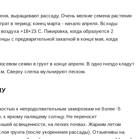
июня, выращивают рассаду. Очень мелкие семена растения
рат в период: конец марта - начало апреля. Всходы
 воздуха +18+23 С. Пикировка, когда образуются 2
нцы с предварительной закалкой в конце мая, когда
севом семян в грунт в конце апреля. В одно гнездо кладут
см. Сверху слегка мульчируют песком.
МУ
востью к непродолжительным заморозкам не более -5
е, к яркому палящему солнцу. Не переносит
рошей освещенности, на легких почвах. Жарким летом
слоя грунта (после укоренения рассады). Отзывчивы на