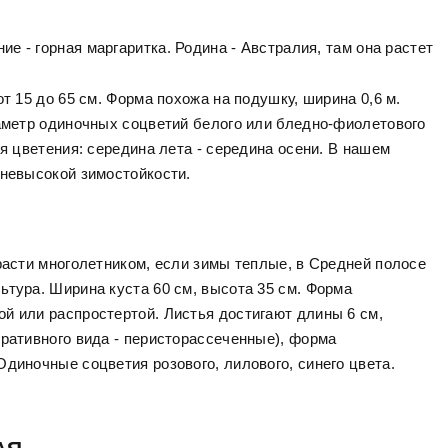
ние - горная маргаритка. Родина - Австралия, там она растет
т 15 до 65 см. Форма похожа на подушку, ширина 0,6 м.
иаметр одиночных соцветий белого или бледно-фиолетового
мя цветения: середина лета - середина осени. В нашем
 невысокой зимостойкости.
расти многолетником, если зимы теплые, в Средней полосе
ьтура. Ширина куста 60 см, высота 35 см. Форма
й или распростертой. Листья достигают длины 6 см,
оративного вида - перисторассеченные), форма
диночные соцветия розового, лилового, синего цвета.