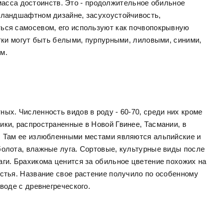
асса достоинств. Это - продолжительное обильное
 ландшафтном дизайне, засухоустойчивость,
ься самосевом, его используют как почвопокрывную
етки могут быть белыми, пурпурными, лиловыми, синими,
м.
ых. Численность видов в роду - 60-70, среди них кроме
ики, распространенные в Новой Гвинее, Тасмании, в
. Там ее излюбленными местами являются альпийские и
болота, влажные луга. Сортовые, культурные виды после
аги. Брахикома ценится за обильное цветение похожих на
истья. Название свое растение получило по особенному
воде с древнегреческого.