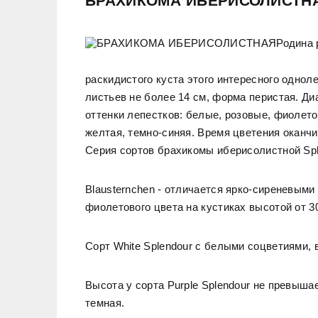
БРАХИКОМА ИБЕРИСОЛИСТН
Родина 
раскидистого куста этого интересного однол
листьев не более 14 см, форма перистая. Д
оттенки лепестков: белые, розовые, фиолето
желтая, темно-синяя. Время цветения оканч
Серия сортов брахикомы иберисолистной Sple
Blausternchen - отличается ярко-сиреневым
фиолетового цвета на кустиках высотой от 30
Сорт White Splendour с белыми соцветиями, в
Высота у сорта Purple Splendour не превыша
темная.