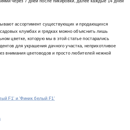
ями через 7 дней после пикировки, далее каждые 14 дней
пывают ассортимент существующих и продающихся
 садовых клумбах и грядках можно объяснить лишь
ном цветке, которую мы в этой статье постарались
ндентов для украшения дачного участка, неприхотливое
без внимания цветоводов и просто любителей нежной
ый F1' и 'Финик белый F1'
в