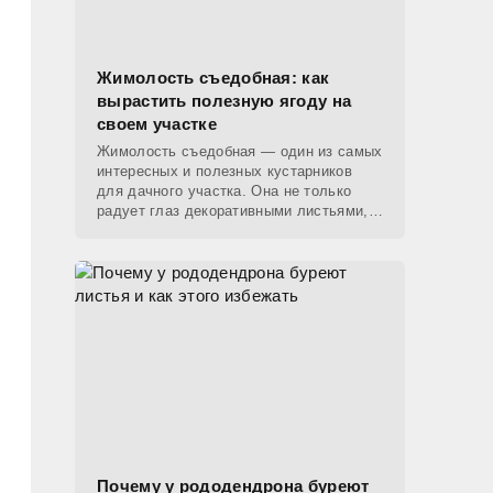
Жимолость съедобная: как
вырастить полезную ягоду на
своем участке
Жимолость съедобная — один из самых
интересных и полезных кустарников
для дачного участка. Она не только
радует глаз декоративными листьями,
но и дает ранние ягоды, которые
появляются уже в конце
Почему у рододендрона буреют