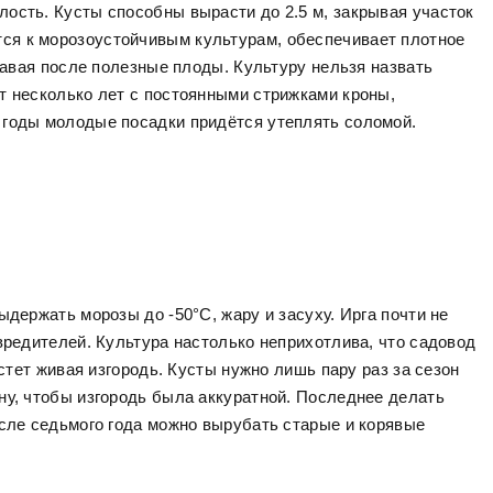
ость. Кусты способны вырасти до 2.5 м, закрывая участок
ся к морозоустойчивым культурам, обеспечивает плотное
 давая после полезные плоды. Культуру нельзя назвать
т несколько лет с постоянными стрижками кроны,
 годы молодые посадки придётся утеплять соломой.
ыдержать морозы до -50°C, жару и засуху. Ирга почти не
вредителей. Культура настолько неприхотлива, что садовод
астет живая изгородь. Кусты нужно лишь пару раз за сезон
ну, чтобы изгородь была аккуратной. Последнее делать
осле седьмого года можно вырубать старые и корявые